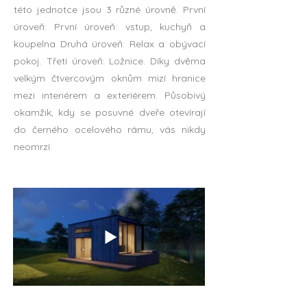
této jednotce jsou 3 různé úrovně. První
úroveň: První úroveň: vstup, kuchyň a
koupelna Druhá úroveň: Relax a obývací
pokoj. Třetí úroveň: Ložnice. Díky dvěma
velkým čtvercovým oknům mizí hranice
mezi interiérem a exteriérem. Působivý
okamžik, kdy se posuvné dveře otevírají
do černého ocelového rámu, vás nikdy
neomrzí.