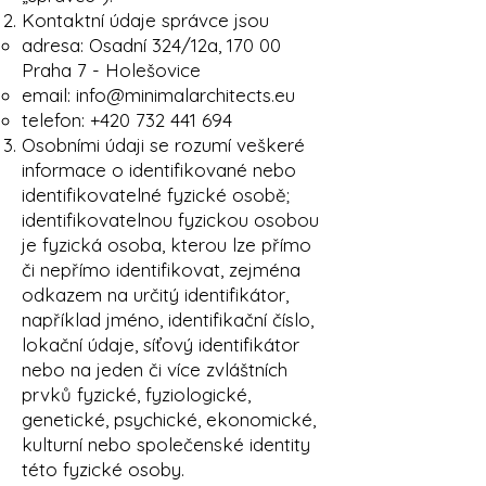
Kontaktní údaje správce jsou
adresa: Osadní 324/12a, 170 00
Praha 7 - Holešovice
email:
info@minimalarchitects.eu
telefon:
+420 732 441 694
Osobními údaji se rozumí veškeré
informace o identifikované nebo
identifikovatelné fyzické osobě;
identifikovatelnou fyzickou osobou
je fyzická osoba, kterou lze přímo
či nepřímo identifikovat, zejména
odkazem na určitý identifikátor,
například jméno, identifikační číslo,
lokační údaje, síťový identifikátor
nebo na jeden či více zvláštních
prvků fyzické, fyziologické,
genetické, psychické, ekonomické,
kulturní nebo společenské identity
této fyzické osoby.