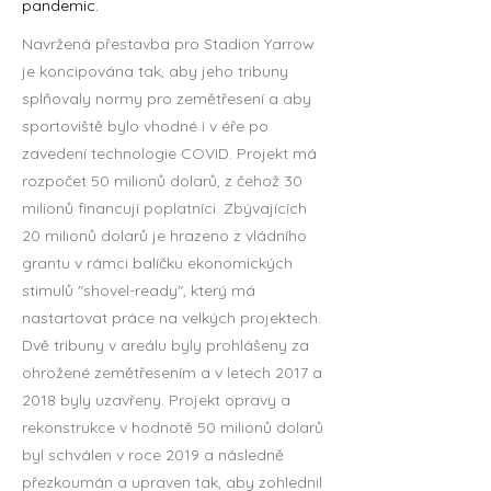
pandemic.
Navržená přestavba pro Stadion Yarrow
je koncipována tak, aby jeho tribuny
splňovaly normy pro zemětřesení a aby
sportoviště bylo vhodné i v éře po
zavedení technologie COVID. Projekt má
rozpočet 50 milionů dolarů, z čehož 30
milionů financují poplatníci. Zbývajících
20 milionů dolarů je hrazeno z vládního
grantu v rámci balíčku ekonomických
stimulů "shovel-ready", který má
nastartovat práce na velkých projektech.
Dvě tribuny v areálu byly prohlášeny za
ohrožené zemětřesením a v letech 2017 a
2018 byly uzavřeny. Projekt opravy a
rekonstrukce v hodnotě 50 milionů dolarů
byl schválen v roce 2019 a následně
přezkoumán a upraven tak, aby zohlednil